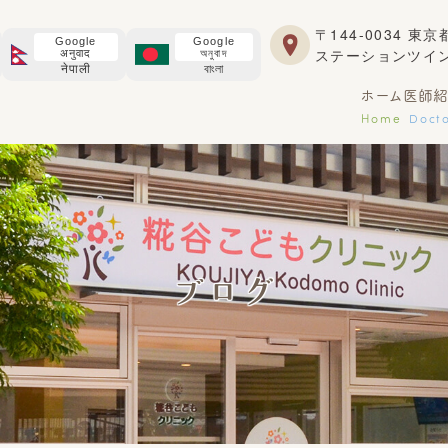
〒144-0034 東
Google
Google
ステーションツイ
अनुवाद
অনুবাদ
नेपाली
বাংলা
ホーム
医師紹
Home
Doct
ブログ