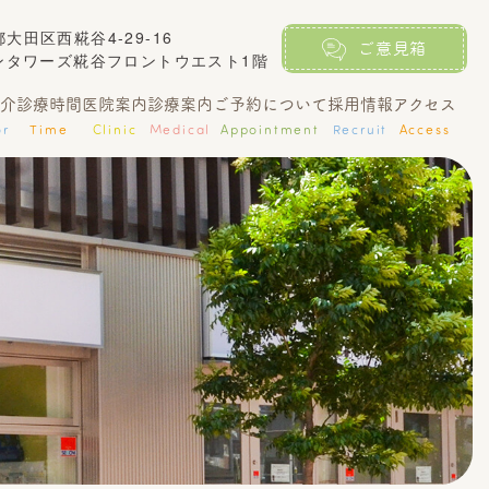
京都大田区西糀谷4-29-16
ご意見箱
ンタワーズ糀谷フロントウエスト1階
介
診療時間
医院案内
診療案内
ご予約について
採用情報
アクセス
or
Time
Clinic
Medical
Appointment
Recruit
Access