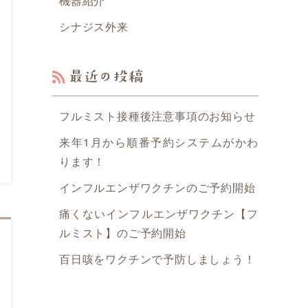
機器紹介
シナジス外来
2024年5月29日
プレママ見学会のお知らせ
最近の投稿
2024年4月1日
フルミスト接種後注意事項のお知らせ
糀谷こどもクリニックの診療時間変更のお知らせ
来年1月から順番予約システムがかわ
ります！
2024年3月29日
インフルエンザワクチンのご予約開始
糀谷こどもクリニックの診療時間変更のお知らせ
痛くないインフルエンザワクチン【フ
ルミスト】のご予約開始
2024年3月28日
百日咳をワクチンで予防しましょう！
麻しん（はしか）風しんの接種漏れがある方の予防接種（MR予防接種漏れ事業）のご案内