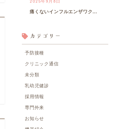
2025年9月8日
痛くないインフルエンザワクチン【フルミスト】のご予約開始
2025年5月1日
カテゴリー
対象の方に育心会オリジナル育児本プレゼント中！
予防接種
2025年1月7日
クリニック通信
【医療情報誌「ドクターズファイル」に掲載されました！】
未分類
乳幼児健診
2024年12月23日
採用情報
【どんな育児も大正解】育心会グループオリジナル育児本プレゼントのお知らせ
専門外来
2024年11月1日
お知らせ
診療時間外の受診について