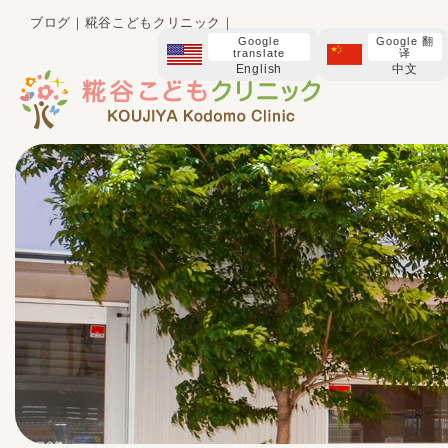
ブログ｜糀谷こどもクリニック｜
Google
Google 翻
translate
译
English
中文