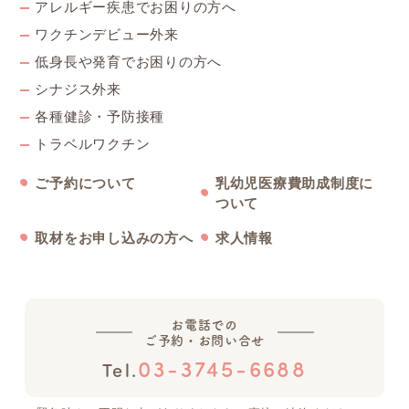
アレルギー疾患でお困りの方へ
ワクチンデビュー外来
2021年1月20日
低身長や発育でお困りの方へ
日本脳炎ワクチンの供給停止について
シナジス外来
各種健診・予防接種
トラベルワクチン
2021年1月4日
午後の診療時間変更（通常に戻します）
ご予約について
乳幼児医療費助成制度に
ついて
取材をお申し込みの方へ
求人情報
2020年12月17日
2020年度 年末年始の休診について
お電話での
2020年10月12日
ご予約・お問い合せ
午後の診療時間変更（インフルエンザワクチン接種の時期 期間限定）
03-3745-6688
Tel.