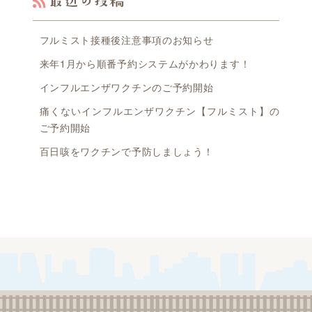
最近の投稿
2024年4月1日
糀谷こどもクリニックの診療時間変更のお知らせ
フルミスト接種後注意事項のお知らせ
来年1月から順番予約システムがかわります！
2024年3月29日
インフルエンザワクチンのご予約開始
糀谷こどもクリニックの診療時間変更のお知らせ
痛くないインフルエンザワクチン【フルミスト】の
ご予約開始
2024年3月28日
百日咳をワクチンで予防しましょう！
麻しん（はしか）風しんの接種漏れがある方の予防接種（MR予防接種漏れ事業）のご案内
2024年3月14日
はしか（麻疹）ワクチンおよび抗体検査についてのお知らせ
2023年12月23日
年末年始の休診日程のご案内