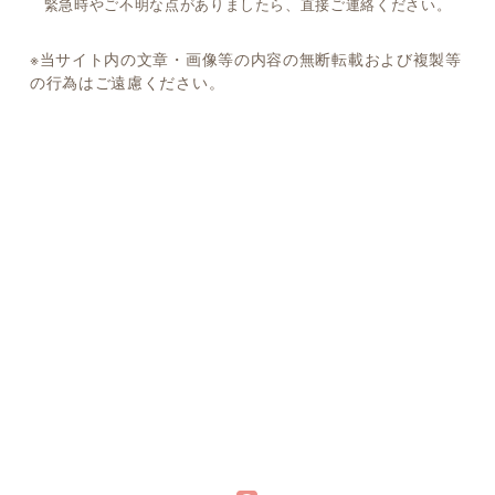
緊急時やご不明な点がありましたら、直接ご連絡ください。
2020年10月6日
インフルエンザワクチン 事前決済のお知らせ
※当サイト内の文章・画像等の内容の無断転載および複製等
の行為はご遠慮ください。
2020年9月29日
「WEB問診」がリニューアルされました
2020年9月19日
2020年度 インフルエンザワクチン接種の予約を開始します
2020年9月14日
「WEB問診」をリニューアルします
2020年7月18日
夏季休暇について (2020年度)