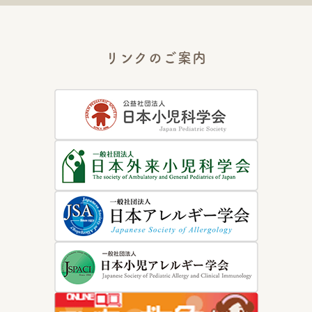
2023年11月30日
リンクのご案内
呼び出しポケットベル導入のお知らせ
2023年9月22日
本日より2023年度のインフルエンザワクチン予約を開始します
2023年6月26日
6/27（火）は小児科・皮膚科ともに終日休診となります
2023年5月15日
RSウィルスを予防しよう! 今年度もシナジス外来を開設します。